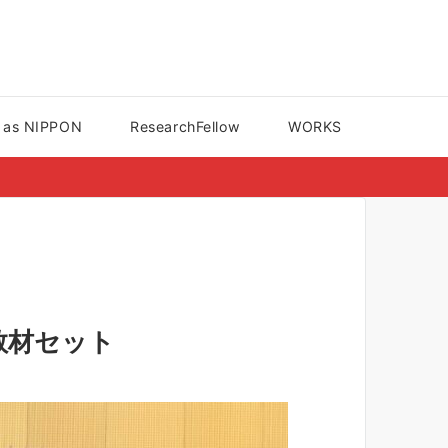
s NIPPON
ResearchFellow
WORKS
教材セット