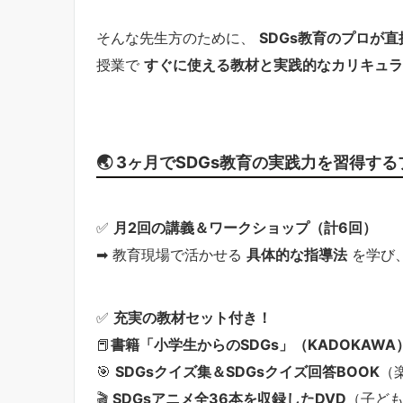
そんな先生方のために、
SDGs教育のプロが
授業で
すぐに使える教材と実践的なカリキュラ
🌏 3ヶ月でSDGs教育の実践力を習得す
✅
月2回の講義＆ワークショップ（計6回）
➡ 教育現場で活かせる
具体的な指導法
を学び
✅
充実の教材セット付き！
📕
書籍「小学生からのSDGs」（KADOKAWA
🎯
SDGsクイズ集＆SDGsクイズ回答BOOK
（
🎬
SDGsアニメ全36本を収録したDVD
（子ど